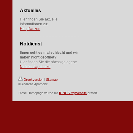
Aktuelles
Hier finden Sie aktuelle
Informationen zu:
Heilpflanzen
Notdienst
Ihnen geht es mal schlecht und wir
haben nicht geöffnet?
Hier finden Sie die nächstgelegene
Notdienstapotheke
.
Druckversion
|
Sitemap
© Andreas Apotheke
Diese Homepage wurde mit
IONOS MyWebsite
erstellt.