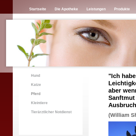
Startseite
Die Apotheke
Leistungen
Produkte
"Ich habe
Hund
Leichtigk
Katze
aber wenn
Pferd
Sanftmut 
Kleintiere
Ausbruch
Tierärztlicher Notdienst
(William S